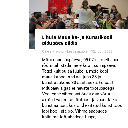
Lihula Muusika- ja Kunstikooli
pidupäev pildis
Galerii
Autor -
keapelapson
12. juuli 2022
Möödunud laupäeval, 09.07 oli meil suur
rõõm tähistada meie kooli sünnipäeva.
Tegelikult suisa juubelit, meie kooli
muusikaosakond sai juba 35 ja
kunstiosakond 30 aastaseks, huraaa!
Pidupäev algas erinevate töötubadega.
Veel enne vihma sai õues osa võtta
akrüüli valamise töötoast ja vaadata ka
kunstinäitust, kus olid esitatud kunstitööd
läbi kooli ajaloo. Vihma saabudes
kolisime töötubadega tuppa,…