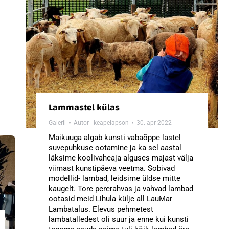
Lammastel külas
Galerii
Autor -
keapelapson
30. apr 2022
Maikuuga algab kunsti vabaõppe lastel
suvepuhkuse ootamine ja ka sel aastal
läksime koolivaheaja alguses majast välja
viimast kunstipäeva veetma. Sobivad
modellid- lambad, leidsime üldse mitte
kaugelt. Tore pererahvas ja vahvad lambad
ootasid meid Lihula külje all LauMar
Lambatalus. Elevus pehmetest
lambatalledest oli suur ja enne kui kunsti