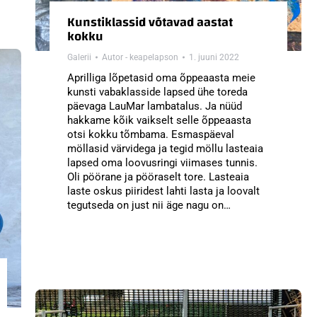
Kunstiklassid võtavad aastat
kokku
Galerii
Autor -
keapelapson
1. juuni 2022
Aprilliga lõpetasid oma õppeaasta meie
kunsti vabaklasside lapsed ühe toreda
päevaga LauMar lambatalus. Ja nüüd
hakkame kõik vaikselt selle õppeaasta
otsi kokku tõmbama. Esmaspäeval
möllasid värvidega ja tegid möllu lasteaia
lapsed oma loovusringi viimases tunnis.
Oli pöörane ja pööraselt tore. Lasteaia
laste oskus piiridest lahti lasta ja loovalt
tegutseda on just nii äge nagu on…