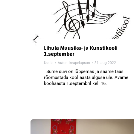
Lihula Muusika- ja Kunstikooli
1.september
Uudis
Autor -
keapelapson
31. aug 2022
Sume suvi on lõppemas ja saame taas
rõõmustada kooliaasta alguse üle. Avame
kooliaasta 1.septembril kell 16.