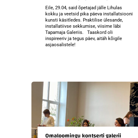
Eile, 29.04, said õpetajad jälle Lihulas
kokku ja veetsid pika päeva installatsiooni
kunsti käsitledes. Praktilise ülesande,
installatiivse sekkumise, viisime läbi
Tapamaja Galeriis. Taaskord oli
inspireeriv ja tegus päev, aitäh kõigile
asjaosalistele!
Omaloomingu kontserti galerii