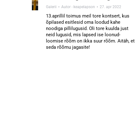
Galerii
Autor -
keapelapson
27. apr 2022
13.aprillil toimus meil tore kontsert, kus
õpilased esitlesid oma loodud kahe
noodiga pillilugusid. Oli tore kuulda just
neid lugusid, mis lapsed ise loonud-
loomise rõõm on ikka suur rõõm. Aitäh, et
seda rõõmu jagasite!