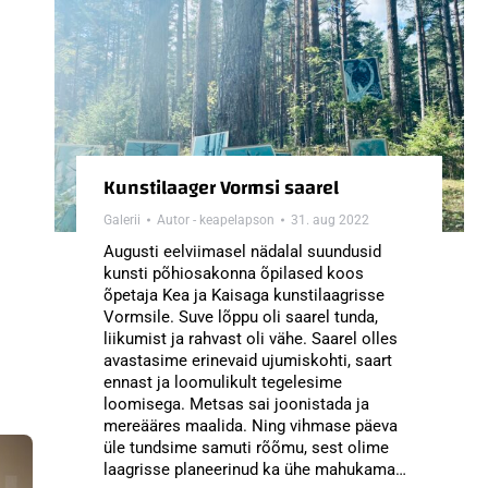
Kunstilaager Vormsi saarel
Galerii
Autor -
keapelapson
31. aug 2022
Augusti eelviimasel nädalal suundusid
kunsti põhiosakonna õpilased koos
õpetaja Kea ja Kaisaga kunstilaagrisse
Vormsile. Suve lõppu oli saarel tunda,
liikumist ja rahvast oli vähe. Saarel olles
avastasime erinevaid ujumiskohti, saart
ennast ja loomulikult tegelesime
loomisega. Metsas sai joonistada ja
mereääres maalida. Ning vihmase päeva
üle tundsime samuti rõõmu, sest olime
laagrisse planeerinud ka ühe mahukama…