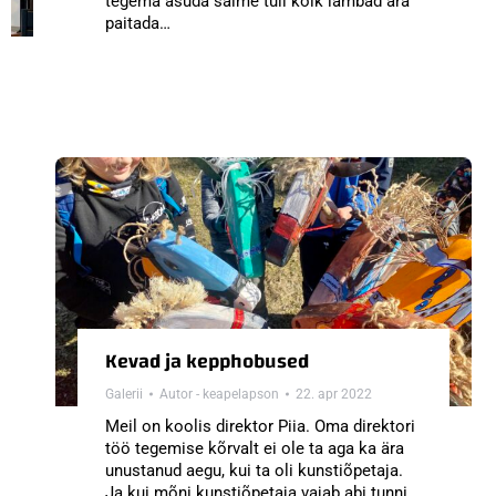
tegema asuda saime tuli kõik lambad ära
paitada…
Kevad ja kepphobused
Galerii
Autor -
keapelapson
22. apr 2022
Meil on koolis direktor Piia. Oma direktori
töö tegemise kõrvalt ei ole ta aga ka ära
unustanud aegu, kui ta oli kunstiõpetaja.
Ja kui mõni kunstiõpetaja vajab abi tunni