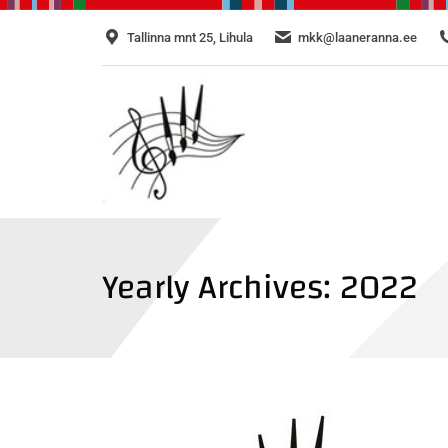
Tallinna mnt 25, Lihula
mkk@laaneranna.ee
Yearly Archives:
2022