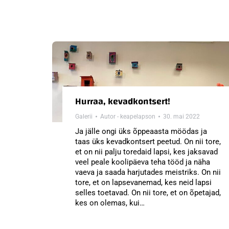
Hurraa, kevadkontsert!
Galerii
Autor -
keapelapson
30. mai 2022
Ja jälle ongi üks õppeaasta möödas ja
taas üks kevadkontsert peetud. On nii tore,
et on nii palju toredaid lapsi, kes jaksavad
veel peale koolipäeva teha tööd ja näha
vaeva ja saada harjutades meistriks. On nii
tore, et on lapsevanemad, kes neid lapsi
selles toetavad. On nii tore, et on õpetajad,
kes on olemas, kui…