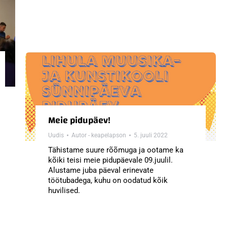
Meie pidupäev!
Uudis
Autor -
keapelapson
5. juuli 2022
Tähistame suure rõõmuga ja ootame ka
kõiki teisi meie pidupäevale 09.juulil.
Alustame juba päeval erinevate
töötubadega, kuhu on oodatud kõik
huvilised.