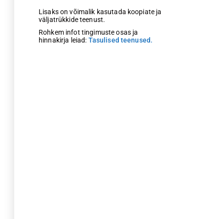
Lisaks on võimalik kasutada koopiate ja
väljatrükkide teenust.
Rohkem infot tingimuste osas ja
hinnakirja leiad:
Tasulised teenused.